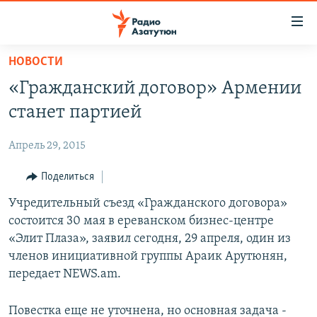
Ссылки
доступа
Перейти
НОВОСТИ
к
ГЛАВНАЯ
«Гражданский договор» Армении
основному
НОВОСТИ
содержанию
станет партией
ПОЛИТИКА
Перейти
к
Апрель 29, 2015
ОБЩЕСТВО
основной
ЭКОНОМИКА
Поделиться
навигации
Перейти
РЕГИОН
Учредительный съезд «Гражданского договора»
к
состоится 30 мая в ереванском бизнес-центре
НАГОРНЫЙ КАРАБАХ
поиску
«Элит Плаза», заявил сегодня, 29 апреля, один из
КУЛЬТУРА
членов инициативной группы Араик Арутюнян,
передает NEWS.am.
СПОРТ
АРХИВ
Повестка еще не уточнена, но основная задача -