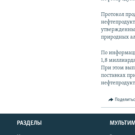
Протокол прод
нефтепродукт
утвержденных
природных ал
По информаци
1,8 миллиард
При этом вы
поставках пр
нефтепродукт
Поделить
РАЗДЕЛЫ
МУЛЬТИ