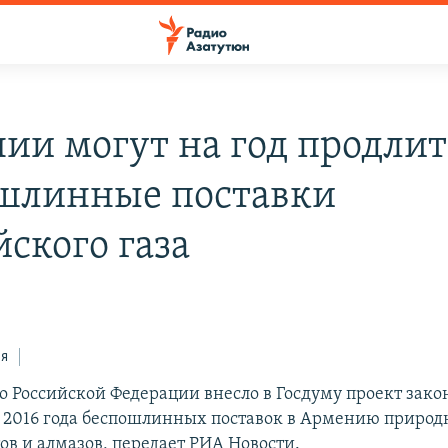
ии могут на год продлит
шлинные поставки
йского газа
ся
о Российской Федерации внесло в Госдуму проект зако
 2016 года беспошлинных поставок в Армению природн
ов и алмазов, передает РИА Новости.