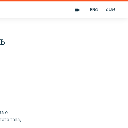
ENG
ՀԱՅ
ь
на о
ого газа,