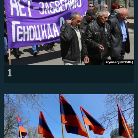
Հայերեն
English
Русский
Все сайты Радио Азатутюн
1