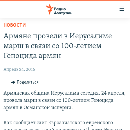
Ссылки
доступа
Перейти
НОВОСТИ
к
ГЛАВНАЯ
Армяне провели в Иерусалиме
основному
НОВОСТИ
содержанию
марш в связи со 100-летием
ПОЛИТИКА
Перейти
Геноцида армян
к
ОБЩЕСТВО
основной
Апрель 24, 2015
ЭКОНОМИКА
навигации
Перейти
Поделиться
РЕГИОН
к
Армянская община Иерусалима сегодня, 24 апреля,
НАГОРНЫЙ КАРАБАХ
поиску
провела марш в связи со 100-летием Геноцида
КУЛЬТУРА
армян в Османской исперии.
СПОРТ
Как сообщает сайт Евроазиатского еврейского
АРХИВ