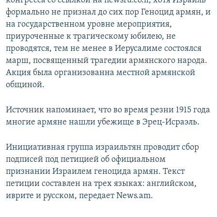
конгресса со ссылкой на newsru.co.il, хотя Израиль
формально не признал до сих пор Геноцид армян, и
Հայերեն
на государственном уровне мероприятия,
English
приуроченные к трагическому юбилею, не
проводятся, тем не менее в Иерусалиме состоялся
Русский
марш, посвященный трагедии армянского народа.
Акция была организованна местной армянской
Все сайты Радио Азатутюн
общиной.
Источник напоминает, что во время резни 1915 года
многие армяне нашли убежище в Эрец-Исраэль.
Инициативная группа израильтян проводит сбор
подписей под петицией об официальном
признании Израилем геноцида армян. Текст
петиции составлен на трех языках: английском,
иврите и русском, передает News.am.