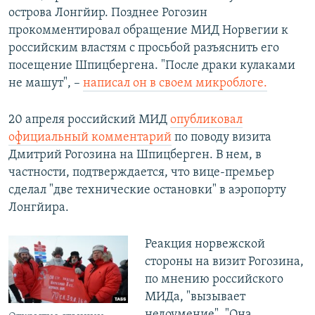
острова Лонгйир. Позднее Рогозин
прокомментировал обращение МИД Норвегии к
российским властям с просьбой разъяснить его
посещение Шпицбергена. "После драки кулаками
не машут", –
написал он в своем микроблоге.
20 апреля российский МИД
опубликовал
официальный комментарий
по поводу визита
Дмитрий Рогозина на Шпицберген. В нем, в
частности, подтверждается, что вице-премьер
сделал "две технические остановки" в аэропорту
Лонгйира.
Реакция норвежской
стороны на визит Рогозина,
по мнению российского
МИДа, "вызывает
недоумение". "Она