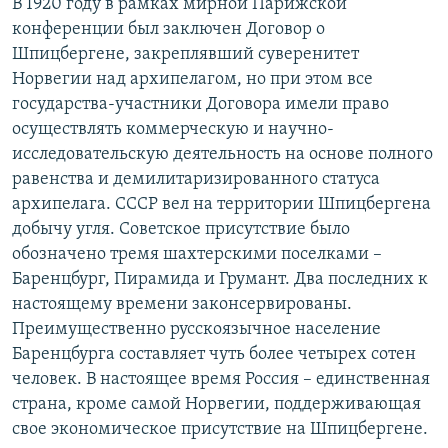
В 1920 году в рамках мирной Парижской
конференции был заключен Договор о
Шпицбергене, закреплявший суверенитет
Норвегии над архипелагом, но при этом все
государства-участники Договора имели право
осуществлять коммерческую и научно-
исследовательскую деятельность на основе полного
равенства и демилитаризированного статуса
архипелага. СССР вел на территории Шпицбергена
добычу угля. Советское присутствие было
обозначено тремя шахтерскими поселками –
Баренцбург, Пирамида и Грумант. Два последних к
настоящему времени законсервированы.
Преимущественно русскоязычное население
Баренцбурга составляет чуть более четырех сотен
человек. В настоящее время Россия – единственная
страна, кроме самой Норвегии, поддерживающая
свое экономическое присутствие на Шпицбергене.