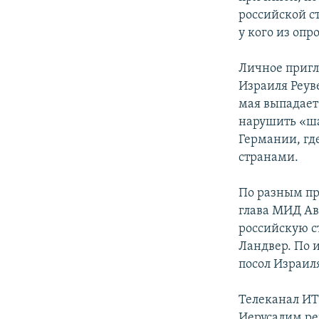
российской ст
у кого из оп
Личное пригл
Израиля Реуве
мая выпадает
нарушить «шаб
Германии, гд
странами.
По разным пр
глава МИД Ав
российскую с
Ландвер. По 
посол Израил
Телеканал ИТ
Иерусалим ре