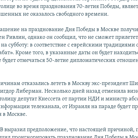
олице во время празднования 70-летия Победы, являетс
рошенных не оказалось свободного времени.
ашение на празднование Дня Победы в Москве получи
н Ривлин, однако он сообщил, что не сможет прилететь
 на субботу: в соответствие с еврейскими традициями 
ат». Кроме того, в указанные даты он будет находить
е будет отмечаться 50-летие дипломатических отнош
ичинам отказались лететь в Москву экс-президент Ш
игдор Либерман. Несколько дней назад отменила визи
толицу депутат Кнессета от партии НДИ и министр аб
информации телеканала, от Израиля на параде будет пр
я в Москве.
В выразил предположение, что настоящей причиной, 
шил проигнорировать празднование Дня Победы в Мос