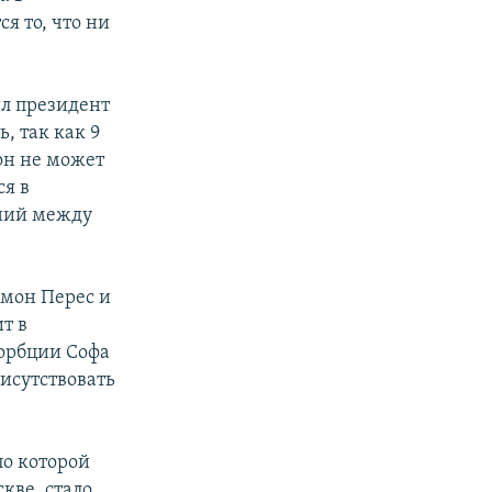
я то, что ни
л президент
, так как 9
он не может
ся в
ений между
имон Перес и
т в
сорбции Софа
исутствовать
по которой
кве, стало