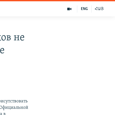
ENG
ՀԱՅ
ов не
е
рисутствовать
. Официальной
а в