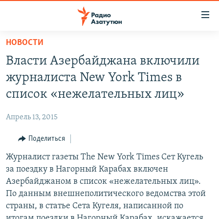
Ссылки
доступа
Перейти
НОВОСТИ
к
ГЛАВНАЯ
Власти Азербайджана включили
основному
НОВОСТИ
содержанию
журналиста New York Times в
ПОЛИТИКА
Перейти
список «нежелательных лиц»
к
ОБЩЕСТВО
основной
Апрель 13, 2015
ЭКОНОМИКА
навигации
Перейти
Поделиться
РЕГИОН
к
Журналист газеты The New York Times Сет Кугель
НАГОРНЫЙ КАРАБАХ
поиску
за поездку в Нагорный Карабах включен
КУЛЬТУРА
Азербайджаном в список «нежелательных лиц».
СПОРТ
По данным внешнеполитического ведомства этой
страны, в статье Сета Кугеля, написанной по
АРХИВ
итогам поездки в Нагорный Карабах, искажается