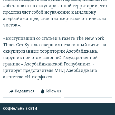
«обстановка на оккупированной территории, что
Հայերեն
представляет собой неуважение к миллиону
English
азербайджанцев, ставших жертвами этнических
чисток».
Русский
«Выступивший со статьей в газете The New York
Все сайты Радио Азатутюн
Times Сет Кугель совершил незаконный визит на
оккупированные территории Азербайджана,
нарушив при этом закон «О Государственной
границе» Азербайджанской Республики», -
цитирует представителя МИД Азербайджана
агентство «Интерфакс».
Поделиться
Follow us
СОЦИАЛЬНЫЕ СЕТИ