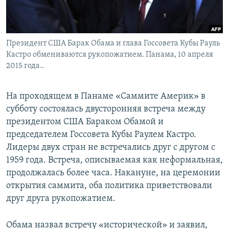
Հայերեն
English
Президент США Барак Обама и глава Госсовета Кубы Рауль
Русский
Кастро обмениваются рукопожатием. Панама, 10 апреля
2015 года..
Все сайты Радио Азатутюн
На проходящем в Панаме «Саммите Америк» в
субботу состоялась двусторонняя встреча между
президентом США Бараком Обамой и
председателем Госсовета Кубы Раулем Кастро.
Лидеры двух стран не встречались друг с другом с
1959 года. Встреча, описываемая как неформальная,
продолжалась более часа. Накануне, на церемонии
открытия саммита, оба политика приветствовали
друг друга рукопожатием.
Обама назвал встречу «исторической» и заявил,