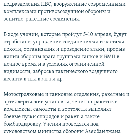
подразделения ПВО, вооруженные современными
Հայերեն
комплексами противовоздушной обороны и
зенитно-ракетные соединения.
English
Русский
В ходе учений, которые пройдут 5-10 апреля, будут
отработаны управление соединениями и частями
Все сайты Радио Азатутюн
пехоты, организация и проведение атаки, прорыв
линии обороны врага группами танков и БМП в
ночное время и в условиях ограниченной
видимости, заброска тактического воздушного
десанта в тыл врага и др.
Мотострелковые и танковые отделения, ракетные и
артиллерийские установки, зенитно-ракетные
комплексы, самолеты и вертолеты выполнят
боевые пуски снарядов и ракет, а также
бомбардировку. Учения проводятся под
руководством министра обороны Азербайджана