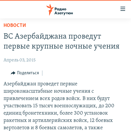
Ссылки
доступа
Перейти
НОВОСТИ
к
ГЛАВНАЯ
ВС Азербайджана проведут
основному
НОВОСТИ
содержанию
первые крупные ночные учения
ПОЛИТИКА
Перейти
к
Апрель 03, 2015
ОБЩЕСТВО
основной
ЭКОНОМИКА
Поделиться
навигации
Перейти
РЕГИОН
Азербайджан проведет первые
к
широкомасштабные ночные учения с
НАГОРНЫЙ КАРАБАХ
поиску
привлечением всех родов войск. В них будут
КУЛЬТУРА
участвовать 15 тысяч военнослужащих, до 200
единиц бронетехники, более 300 установок
СПОРТ
ракетных и артиллерийских войск, 12 боевых
АРХИВ
вертолетов и 8 боевых самолетов, а также