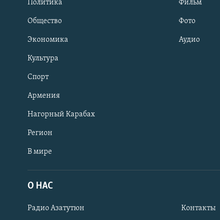
Политика
Фильм
Общество
Фото
Экономика
Аудио
Культура
Спорт
Армения
Нагорный Карабах
Регион
В мире
Հայերեն
English
О НАС
Русский
Радио Азатутюн
Контакты