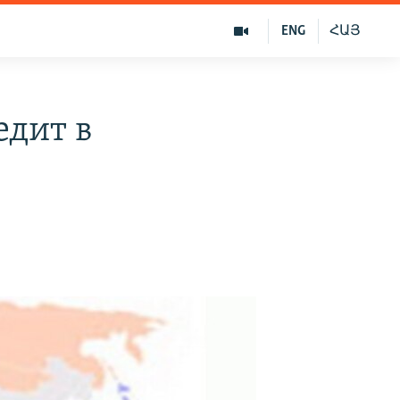
ENG
ՀԱՅ
едит в