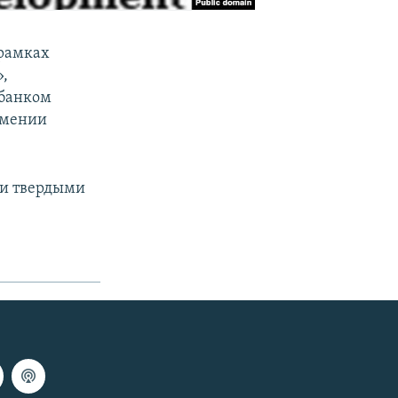
 рамках
,
 банком
рмении
ии твердыми