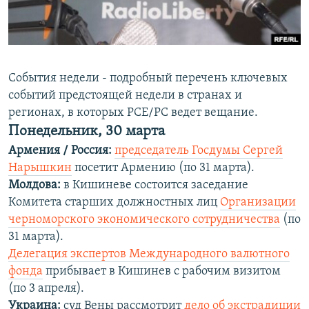
Հայերեն
English
Русский
События недели - подробный перечень ключевых
событий предстоящей недели в странах и
регионах, в которых РСЕ/РС ведет вещание.
Все сайты Радио Азатутюн
Понедельник, 30 марта
Армения / Россия:
председатель Госдумы Сергей
Нарышкин
посетит Армению (по 31 марта).
Молдова:
в Кишиневе состоится заседание
Комитета старших должностных лиц
Организации
черноморского экономического сотрудничества
(по
31 марта).
Делегация экспертов Международного валютного
фонда
прибывает в Кишинев с рабочим визитом
(по 3 апреля).
Украина:
суд Вены рассмотрит
дело об экстрадиции