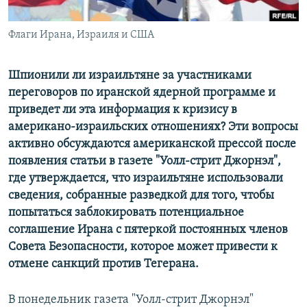
Հայերեն
Флаги Ирана, Израиля и США
English
Русский
Шпионили ли израильтяне за участниками
переговоров по иранской ядерной программе и
приведет ли эта информация к кризису в
Все сайты Радио Азатутюн
американо-израильских отношениях? Эти вопросы
активно обсуждаются американской прессой после
появления статьи в газете "Уолл-стрит Джорнэл",
где утверждается, что израильтяне использовали
сведения, собранные разведкой для того, чтобы
попытаться заблокировать потенциальное
соглашение Ирана с пятеркой постоянных членов
Совета Безопасности, которое может привести к
отмене санкций против Тегерана.
В понедельник газета "Уолл-стрит Джорнэл"