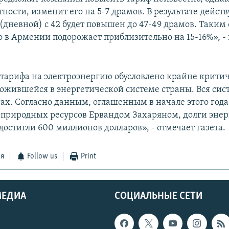
тности, изменит его на 5-7 драмов. В результате дейс
(дневной) с 42 будет повышен до 47-49 драмов. Таким
о в Армении подорожает приблизительно на 15-16%», -
арифа на электроэнергию обусловлено крайне крити
ложившейся в энергетической системе страны. Вся сист
лгах. Согласно данным, оглашенным в начале этого го
 природных ресурсов Ервандом Захаряном, долги эне
остигли 600 миллионов долларов», - отмечает газета.
ся
Follow us
Print
МЕДИА
СОЦИАЛЬНЫЕ СЕТИ