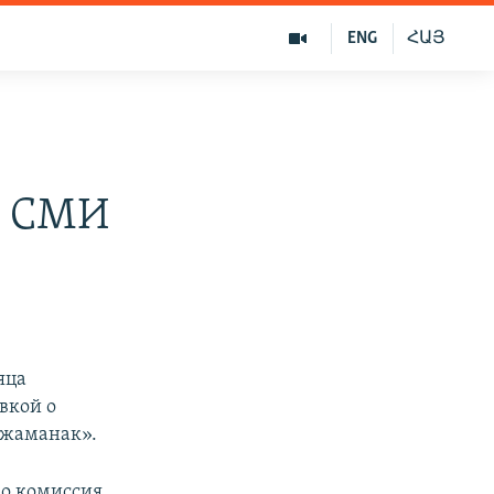
ENG
ՀԱՅ
- СМИ
яца
вкой о
 жаманак».
о комиссия,