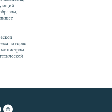
твующий
 образом,
 пишет
ческой
ема по горло
да министром
ргетической