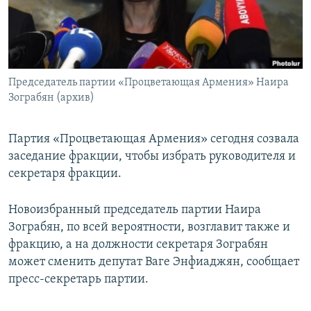
Հայերեն
English
Русский
Председатель партии «Процветающая Армения» Наира
Зограбян (архив)
Все сайты Радио Азатутюн
Партия «Процветающая Армения» сегодня созвала
заседание фракции, чтобы избрать руководителя и
секретаря фракции.
Новоизбранный председатель партии Наира
Зограбян, по всей вероятности, возглавит также и
фракцию, а на должности секретаря Зограбян
может сменить депутат Ваге Энфиаджян, сообщает
пресс-секретарь партии.