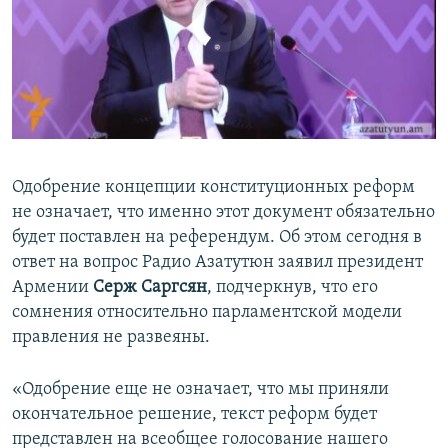
No media source currently available
Հայերեն
English
Русский
0:00
0:05:05
Все сайты Радио Азатутюн
EMBED
SHARE
Одобрение концепции конституционных реформ
не означает, что именно этот документ обязательно
будет поставлен на референдум. Об этом сегодня в
ответ на вопрос Радио Азатутюн заявил президент
Армении
Серж Саргсян
, подчеркнув, что его
сомнения относительно парламентской модели
правления не развеяны.
«Одобрение еще не означает, что мы приняли
окончательное решение, текст реформ будет
представлен на всеобщее голосование нашего