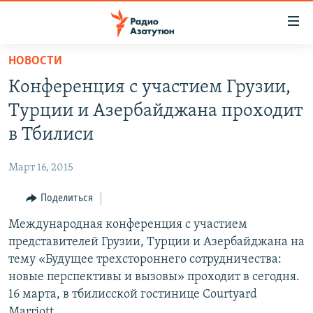
Ссылки
доступа
Перейти
НОВОСТИ
к
ГЛАВНАЯ
Конференция с участием Грузии,
основному
НОВОСТИ
содержанию
Турции и Азербайджана проходит
ПОЛИТИКА
Перейти
в Тбилиси
к
ОБЩЕСТВО
основной
Март 16, 2015
ЭКОНОМИКА
навигации
Перейти
Поделиться
РЕГИОН
к
Международная конференция с участием
НАГОРНЫЙ КАРАБАХ
поиску
представителей Грузии, Турции и Азербайджана на
КУЛЬТУРА
тему «Будущее трехстороннего сотрудничества:
СПОРТ
новые перспективы и вызовы» проходит в сегодня.
16 марта, в тбилисской гостинице Courtyard
АРХИВ
Marriott.