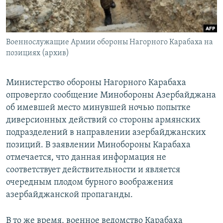
Հայերեն
English
Военнослужащие Армии обороны Нагорного Карабаха на
Русский
позициях (архив)
Все сайты Радио Азатутюн
Министерство обороны Нагорного Карабаха
опровергло сообщение Минобороны Азербайджана
об имевшей место минувшей ночью попытке
диверсионных действий со стороны армянских
подразделений в направлении азербайджанских
позиций. В заявлении Минобороны Карабаха
отмечается, что данная информация не
соответствует действительности и является
очередным плодом бурного воображения
азербайджанской пропаганды.
В то же время, военное ведомство Карабаха