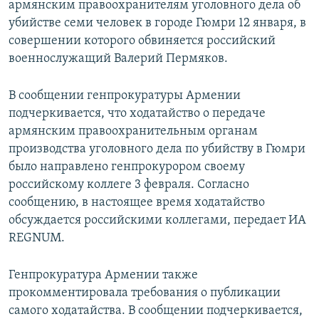
армянским правоохранителям уголовного дела об
убийстве семи человек в городе Гюмри 12 января, в
Հայերեն
совершении которого обвиняется российский
English
военнослужащий Валерий Пермяков.
Русский
В сообщении генпрокуратуры Армении
подчеркивается, что ходатайство о передаче
Все сайты Радио Азатутюн
армянским правоохранительным органам
производства уголовного дела по убийству в Гюмри
было направлено генпрокурором своему
российскому коллеге 3 февраля. Согласно
сообщению, в настоящее время ходатайство
обсуждается российскими коллегами, передает ИА
REGNUM.
Генпрокуратура Армении также
прокомментировала требования о публикации
самого ходатайства. В сообщении подчеркивается,