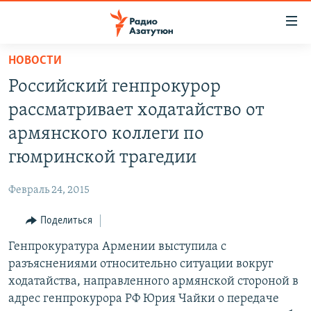
Ссылки
доступа
Перейти
НОВОСТИ
к
ГЛАВНАЯ
Российский генпрокурор
основному
НОВОСТИ
содержанию
рассматривает ходатайство от
ПОЛИТИКА
Перейти
армянского коллеги по
к
ОБЩЕСТВО
гюмринской трагедии
основной
ЭКОНОМИКА
навигации
Февраль 24, 2015
Перейти
РЕГИОН
к
Поделиться
НАГОРНЫЙ КАРАБАХ
поиску
Генпрокуратура Армении выступила с
КУЛЬТУРА
разъяснениями относительно ситуации вокруг
СПОРТ
ходатайства, направленного армянской стороной в
адрес генпрокурора РФ Юрия Чайки о передаче
АРХИВ