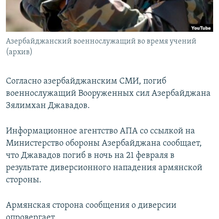
Հայերեն
English
Азербайджанский военнослужащий во время учений
Русский
(архив)
Все сайты Радио Азатутюн
Согласно азербайджанским СМИ, погиб
военнослужащий Вооруженных сил Азербайджана
Зялимхан Джавадов.
Информационное агентство АПА со ссылкой на
Министерство обороны Азербайджана сообщает,
что Джавадов погиб в ночь на 21 февраля в
результате диверсионного нападения армянской
стороны.
Армянская сторона сообщения о диверсии
опровергает.