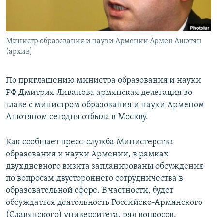
Հայերեն
English
Министр образования и науки Армении Армен Ашотян
Русский
(архив)
Все сайты Радио Азатутюн
По приглашению министра образования и науки
РФ Дмитрия Ливанова армянская делегация во
главе с министром образования и науки Арменом
Ашотяном сегодня отбыла в Москву.
Как сообщает пресс-служба Министерства
образования и науки Армении, в рамках
двухдневного визита запланированы обсуждения
по вопросам двустороннего сотрудничества в
образовательной сфере. В частности, будет
обсуждаться деятельность Российско-Армянского
(Славянского) университета, ряд вопросов,