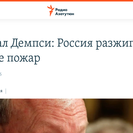
ал Демпси: Россия разжиг
е пожар
5
ся