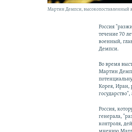
Мартин Демпси, высокопоставленный 
​Россия "разж
течение 70 л
военный, гла
Демпси.
Во время выс
Мартин Демпс
потенциальну
Корея, Иран,
государство"
Россия, котор
генерала, "р
контроля, де
мнению Марти