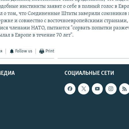
добные инстинкты заявят о себе в полный голос в Евро
зал о том, что Соединенные Штаты заверили союзников 
ержке и совместно с восточноевропейскими странами, 
ся членами НАТО, пытаются "сорвать попытки разжеч
лал в Европе в течение 70 лет".
ся
Follow us
Print
МЕДИА
СОЦИАЛЬНЫЕ СЕТИ