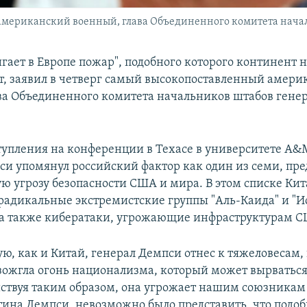
американский военный, глава Объединенного комитета нача
игает в Европе пожар", подобного которого континент н
ет, заявил в четверг самый высокопоставленный амер
ва Объединенного комитета начальников штабов гене
тупления на конференции в Техасе в университете A&M
и упомянул российский фактор как один из семи, пр
ю угрозу безопасности США и мира. В этом списке Кит
 радикальные экстремистские группы "Аль-Каида" и "
, а также кибератаки, угрожающие инфраструктурам 
ую, как и Китай, генерал Демпси отнес к тяжеловесам,
азожгла огонь национализма, который может вырваться
йствуя таким образом, она угрожает нашим союзникам
на Демпси, невозможно было представить, что подоб