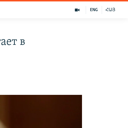
ENG
ՀԱՅ
ает в