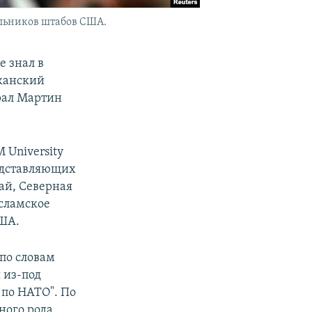
льников штабов США.
е знал в
иканский
рал Мартин
 University
едставляющих
ай, Северная
Исламское
США.
 по словам
 из-под
 по НАТО". По
ного рода