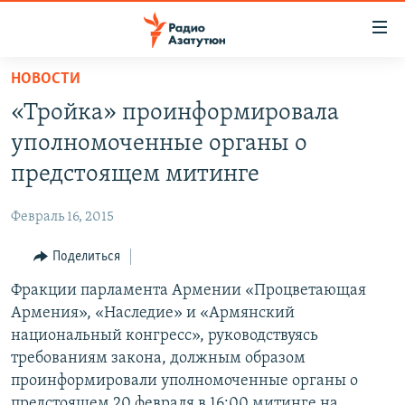
Ссылки
доступа
Перейти
НОВОСТИ
к
ГЛАВНАЯ
«Тройка» проинформировала
основному
НОВОСТИ
содержанию
уполномоченные органы о
ПОЛИТИКА
Перейти
предстоящем митинге
к
ОБЩЕСТВО
основной
Февраль 16, 2015
ЭКОНОМИКА
навигации
Перейти
Поделиться
РЕГИОН
к
Фракции парламента Армении «Процветающая
НАГОРНЫЙ КАРАБАХ
поиску
Армения», «Наследие» и «Армянский
КУЛЬТУРА
национальный конгресс», руководствуясь
СПОРТ
требованиям закона, должным образом
проинформировали уполномоченные органы о
АРХИВ
предстоящем 20 февраля в 16:00 митинге на