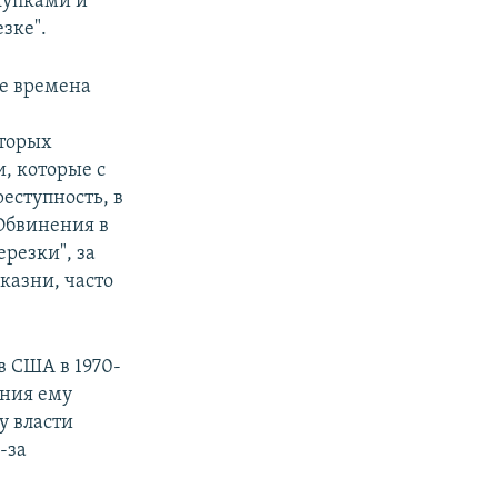
купками и
зке".
ие времена
оторых
, которые с
еступность, в
Обвинения в
резки", за
казни, часто
в США в 1970-
ения ему
у власти
-за