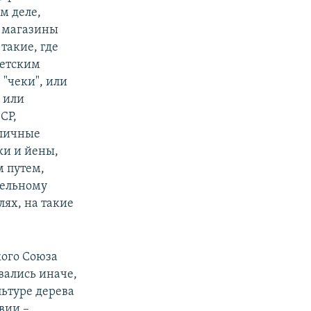
м деле,
е магазины
 такие, где
ветским
"чеки", или
 или
СР,
 личные
ки и йены,
м путем,
тельному
ях, на такие
кого Союза
вались иначе,
льтуре дерева
вии –