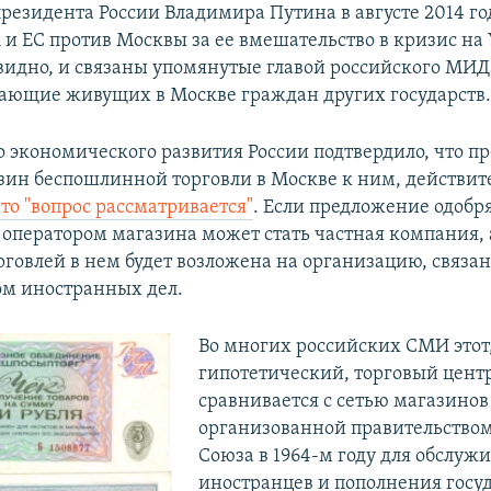
езидента России Владимира Путина в августе 2014 год
и ЕС против Москвы за ее вмешательство в кризис на 
видно, и связаны упомянутые главой российского МИД
ающие живущих в Москве граждан других государств
 экономического развития России подтвердило, что п
зин беспошлинной торговли в Москве к ним, действит
что "вопрос рассматривается"
. Если предложение одобря
 оператором магазина может стать частная компания,
рговлей в нем будет возложена на организацию, связа
м иностранных дел.
Во многих российских СМИ этот
гипотетический, торговый цент
сравнивается с сетью магазинов 
организованной правительством
Союза в 1964-м году для обслуж
иностранцев и пополнения госу