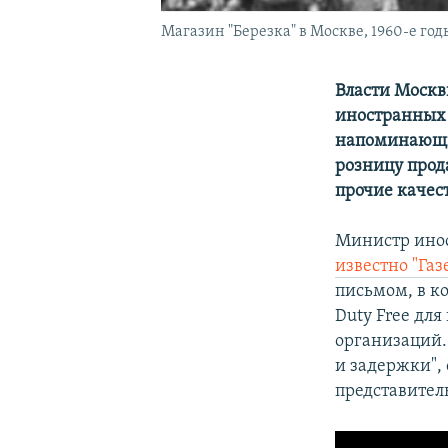
Магазин "Березка" в Москве, 1960-е год
Власти Москв
иностранных 
напоминающий
розницу прод
прочие качес
Министр инос
известно "Газ
письмом, в к
Duty Free дл
организаций.
и задержки",
представитель