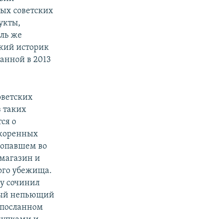
вых советских
укты,
оль же
ский историк
санной в 2013
оветских
з таких
ся о
 коренных
попавшем во
 магазин и
ого убежища.
ду сочинил
мый непьющий
 посланном