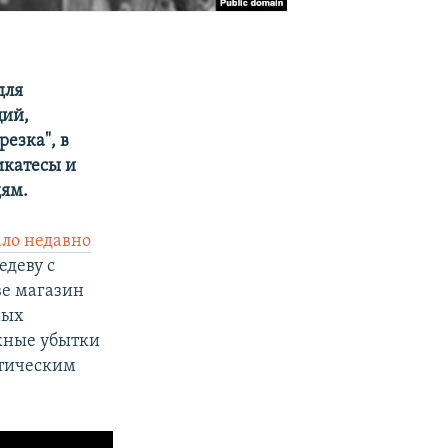
для
ций,
езка", в
икатесы и
дям.
ало недавно
едеву с
ве магазин
ных
ежные убытки
атическим