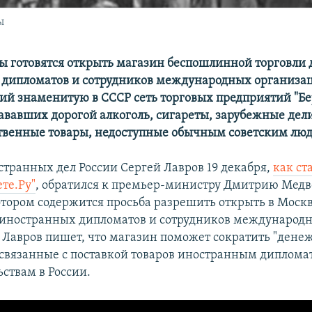
ы
ы готовятся открыть магазин беспошлинной торговли 
дипломатов и сотрудников международных организа
 знаменитую в СССР сеть торговых предприятий "Бер
ававших дорогой алкоголь, сигареты, зарубежные дел
твенные товары, недоступные обычным советским лю
транных дел России Сергей Лавров 19 декабря,
как ст
ете.Ру"
, обратился к премьер-министру Дмитрию Медв
отором содержится просьба разрешить открыть в Моск
я иностранных дипломатов и сотрудников международ
 Лавров пишет, что магазин поможет сократить "ден
 связанные с поставкой товаров иностранным диплом
ствам в России.