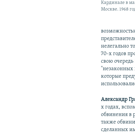
Кардинале в ма
Москве. 1968 го
возможностью
представител
нелегально т
70-х годов п
свою очередь
"незаконных 
которые пред
использовали
Александр Гр
х годах, всп
обвинения в 
также обвини
сделанных им