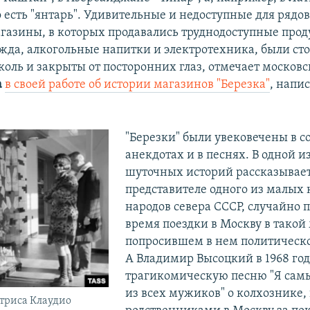
о есть "янтарь". Удивительные и недоступные для рядо
агазины, в которых продавались труднодоступные прод
жда, алкогольные напитки и электротехника, были ст
коль и закрыты от посторонних глаз, отмечает москов
а
в своей работе об истории магазинов "Березка"
, напи
"Березки" были увековечены в с
анекдотах и в песнях. В одной и
шуточных историй рассказывает
представителе одного из малых
народов севера СССР, случайно 
время поездки в Москву в такой
попросившем в нем политическ
А Владимир Высоцкий в 1968 го
трагикомическую песню "Я са
из всех мужиков" о колхознике,
триса Клаудио