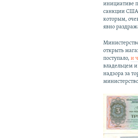
инициативе пр
санкции США 
которым, оче
явно раздраж
Министерство
открыть мага
поступало,
и 
владельцем и
надзора за то
министерство