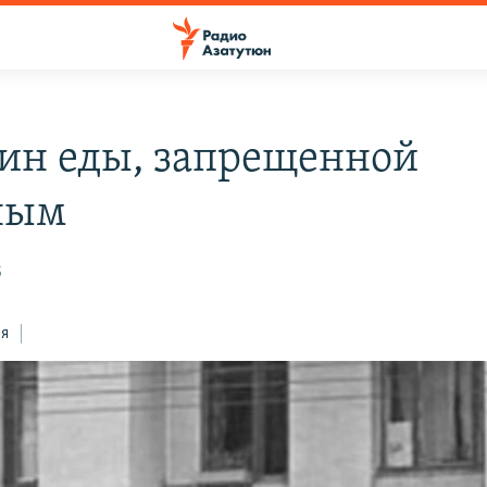
ин еды, запрещенной
ным
5
ся