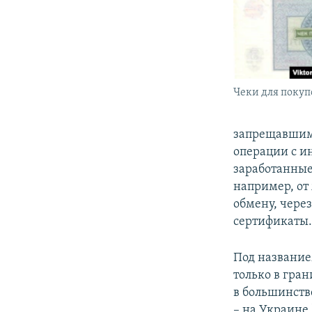
Чеки для покупо
запрещавшим 
операции с и
заработанные
например, от
обмену, чере
сертификаты
Под название
только в гра
в большинстве
– на Украине 