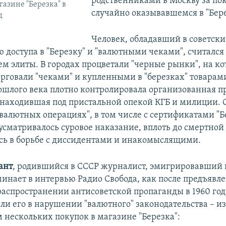
родственниками в Москву за по
газине "Березка" в
случайно оказывавшемся в "Бере
д
Человек, обладавший в советск
 доступа в "Березку" и "валютными чеками", считался
ем элиты. В городах процветали "черные рынки", на к
орговали "чеками" и купленными в "березках" товарами
рошлого века плотно контролировала организованная пр
 находившая под пристальной опекой КГБ и милиции. 
валютных операциях", в том числе с сертификатами "Бе
усматривалось суровое наказание, вплоть до смертной 
сь в борьбе с диссидентами и инакомыслящими.
ант
, родившийся в СССР журналист, эмигрировавший 
оминает в интервью Радио Свобода, как после предъявл
распространении антисоветской пропаганды в 1960 год
ли его в нарушении "валютного" законодательства – из
 нескольких покупок в магазине "Березка":