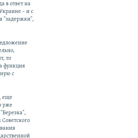
а в ответ на
Украине – и с
а "задержки",
.
редложение
ельно,
т, то
 а функция
нную с
, еще
р уже
"Березка",
 Советского
ивания
дарственной