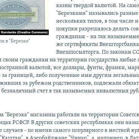
казны твердой валютой. На само
"Березками" назывались разны
нескольких типов, в том числе и
покупки разрешалось делать со
гражданам – на так называемые 
к в "Березке"
же сертификаты Внешторгбанка
Внешпосылторга. По законам СС
своим гражданам на территории государства любые
ностранной валютой, все доллары, фунты, франки, мар
 за границей, либо полученные ими другим легальны
 живших за рубежом родственников, подлежали обяза
з безналичный счет в так называемых инвалютных рубл
.
м "Березка" магазины работали на территории Советс
ницах РСФСР. В других советских республиках они назы
 случаев - по имени самого популярного в местной ку
"Каштан", в Азербайджане "Чинар", а, например, в Лат