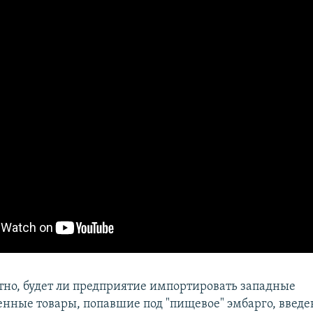
тно, будет ли предприятие импортировать западные
енные товары, попавшие под "пищевое" эмбарго, введе