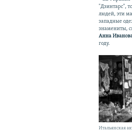
"Дзинтарс", т
людей, эти м
западные оде
знамениты, с
Анна Иванов
году.
Итальянская ак