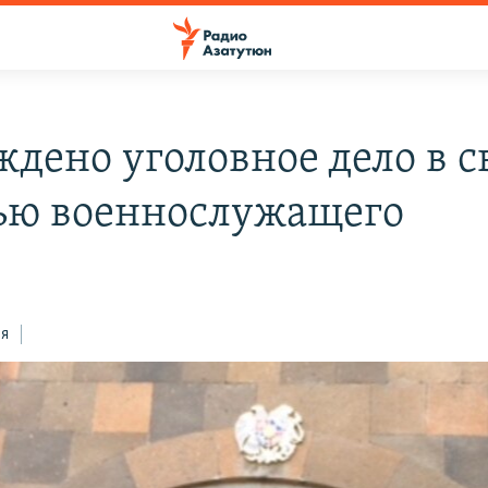
ждено уголовное дело в с
ью военнослужащего
5
ся