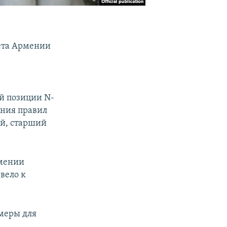
ета Армении
ой позиции N-
ения правил
ий, старший
рмении
вело к
меры для