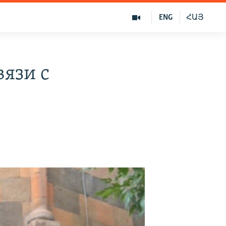
ENG
ՀԱՅ
вязи с