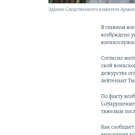
Здание Следственного комитета Армен
В главном во
возбуждено уг
военнослужа
Согласно мате
ской воинско
дежурства ог
лейтенант Ти
По факту воз
(«Нарушение 
тяжелым посл
Как сообщает
выяснения вс