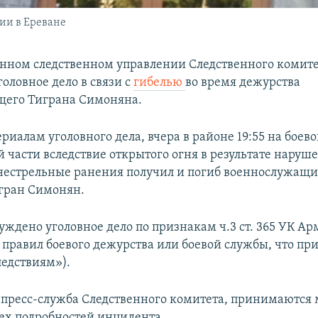
ии в Ереване
енном следственном управлении Следственного комит
оловное дело в связи с
гибелью
во время дежурства
щего Тиграна Симоняна.
риалам уголовного дела, вчера в районе 19:55 на боев
й части вследствие открытого огня в результате наруш
нестрельные ранения получил и погиб военнослужащ
гран Симонян.
буждено уголовное дело по признакам ч.3 ст. 365 УК А
правил боевого дежурства или боевой службы, что при
едствиям»).
 пресс-служба Следственного комитета, принимаются 
ех подробностей инцидента.