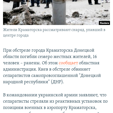
Հայերեն
English
Русский
Жители Краматорска рассматривают снаряд, упавший в
центре города
Все сайты Радио Азатутюн
При обстреле города Краматорска Донецкой
области погибли семеро местных жителей, 16
человек – ранены. Об этом
сообщает
областная
администрация. Киев в обстреле обвиняет
сепаратистов самопровозглашенной "Донецкой
народной республики" (ДНР).
В командовании украинской армии заявляют, что
сепаратисты стреляли из реактивных установок по
позициям военных в аэропорту Краматорска,