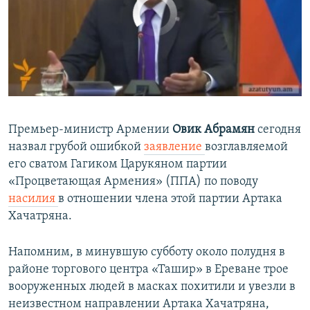
No media source currently available
Հայերեն
English
Русский
0:00
0:03:28
Все сайты Радио Азатутюн
EMBED
SHARE
Премьер-министр Армении
Овик Абрамян
сегодня
назвал грубой ошибкой
заявление
возглавляемой
его сватом Гагиком Царукяном партии
«Процветающая Армения» (ППА) по поводу
насилия
в отношении члена этой партии Артака
Хачатряна.
Напомним, в минувшую субботу около полудня в
районе торгового центра «Ташир» в Ереване трое
вооруженных людей в масках похитили и увезли в
неизвестном направлении Артака Хачатряна,