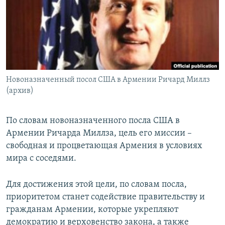
Հայերեն
English
Русский
Новоназначенный посол США в Армении Ричард Миллз
Все сайты Радио Азатутюн
(архив)
По словам новоназначенного посла США в
Армении Ричарда Миллза, цель его миссии –
свободная и процветающая Армения в условиях
мира с соседями.
Для достижения этой цели, по словам посла,
приоритетом станет содействие правительству и
гражданам Армении, которые укрепляют
демократию и верховенство закона, а также