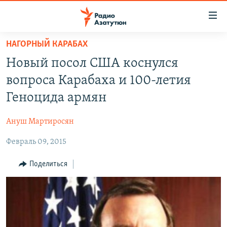
Ссылки
доступа
Перейти
НАГОРНЫЙ КАРАБАХ
к
ГЛАВНАЯ
Новый посол США коснулся
основному
НОВОСТИ
содержанию
вопроса Карабаха и 100-летия
ПОЛИТИКА
Перейти
Геноцида армян
к
ОБЩЕСТВО
основной
Ануш Мартиросян
ЭКОНОМИКА
навигации
Перейти
Февраль 09, 2015
РЕГИОН
к
НАГОРНЫЙ КАРАБАХ
Поделиться
поиску
КУЛЬТУРА
СПОРТ
АРХИВ