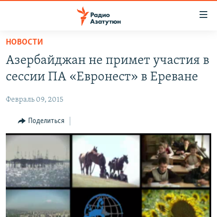
Ссылки
доступа
Перейти
НОВОСТИ
к
ГЛАВНАЯ
Азербайджан не примет участия в
основному
НОВОСТИ
содержанию
сессии ПА «Евронест» в Ереване
ПОЛИТИКА
Перейти
к
Февраль 09, 2015
ОБЩЕСТВО
основной
ЭКОНОМИКА
Поделиться
навигации
Перейти
РЕГИОН
к
НАГОРНЫЙ КАРАБАХ
поиску
КУЛЬТУРА
СПОРТ
АРХИВ