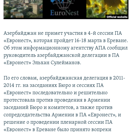
Հայերեն
English
Русский
Азербайджан не примет участия в 4-й сессии ПА
«Евронест», которая пройдет 16-18 марта в Ереване.
Об этом информационному агентству АПА сообщил
Все сайты Радио Азатутюн
руководитель азербайджанской делегации в ПА
«Евронест» Эльхан Сулейманов.
По его словам, азербайджанская делегация в 2011-
2014 гг. на заседаниях Бюро и сессиях ПА
«Евронест» последовательно и решительно
протестовала против проведения в Армении
заседаний Бюро и комитетов, а также против
сопредседательства Армении в ПА «Евронест», и
решение о проведении пленарной сессии ПА
«Евронест» в Ереване было принято вопреки