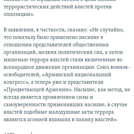
террористических действий властей против
Հայերեն
оппозиции».
English
В заявлении, в частности, сказано: «Не случайно,
Русский
что поначалу было применено насилие в
отношении представителей общественных
Все сайты Радио Азатутюн
организаций, мелких политических сил, а затем
мишенью террора властей стали включенные во
всенародное движение организации: Союз воинов-
освободителей, «Армянский национальный
конгресс», а теперь уже и представители
«Процветающей Армении». Насилие, как метод, не
всегда является проявлением силы и
самоуверенности применивших насилие, в случае
властей подобные малодушные акты террора
являются агонией впавших в панику властей».