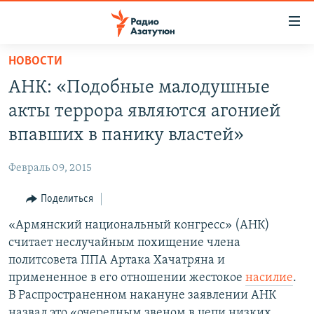
Ссылки
доступа
Перейти
НОВОСТИ
к
ГЛАВНАЯ
АНК: «Подобные малодушные
основному
НОВОСТИ
содержанию
акты террора являются агонией
ПОЛИТИКА
Перейти
впавших в панику властей»
к
ОБЩЕСТВО
основной
Февраль 09, 2015
ЭКОНОМИКА
навигации
Перейти
Поделиться
РЕГИОН
к
«Армянский национальный конгресс» (АНК)
НАГОРНЫЙ КАРАБАХ
поиску
считает неслучайным похищение члена
КУЛЬТУРА
политсовета ППА Артака Хачатряна и
СПОРТ
примененное в его отношении жестокое
насилие
.
В Распространенном накануне заявлении АНК
АРХИВ
назвал это «очередным звеном в цепи низких