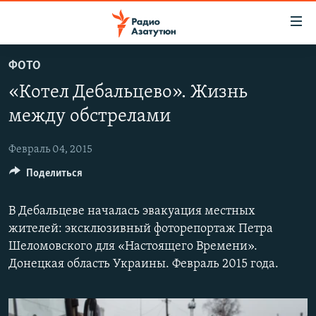
Ссылки
доступа
Перейти
ФОТО
к
ГЛАВНАЯ
«Котел Дебальцево». Жизнь
основному
НОВОСТИ
содержанию
между обстрелами
ПОЛИТИКА
Перейти
к
Февраль 04, 2015
ОБЩЕСТВО
основной
Поделиться
ЭКОНОМИКА
навигации
Перейти
РЕГИОН
В Дебальцеве началась эвакуация местных
к
НАГОРНЫЙ КАРАБАХ
жителей: эксклюзивный фоторепортаж Петра
поиску
Шеломовского для «Настоящего Времени».
КУЛЬТУРА
Донецкая область Украины. Февраль 2015 года.
СПОРТ
АРХИВ