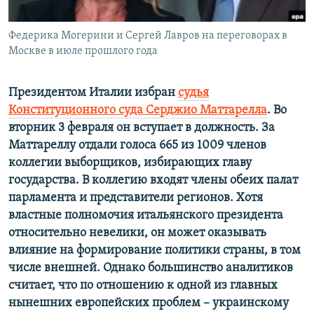
Հայերեն
Федерика Могерини и Сергей Лавров на переговорах в
English
Москве в июле прошлого года
Русский
Президентом Италии избран
судья
Конституционного суда Серджио Маттарелла
. Во
Все сайты Радио Азатутюн
вторник 3 февраля он вступает в должность. За
Маттареллу отдали голоса 665 из 1009 членов
коллегии выборщиков, избирающих главу
государства. В коллегию входят члены обеих палат
парламента и представители регионов. Хотя
властные полномочия итальянского президента
относительно невелики, он может оказывать
влияние на формирование политики страны, в том
числе внешней. Однако большинство аналитиков
считает, что по отношению к одной из главных
нынешних европейских проблем – украинскому