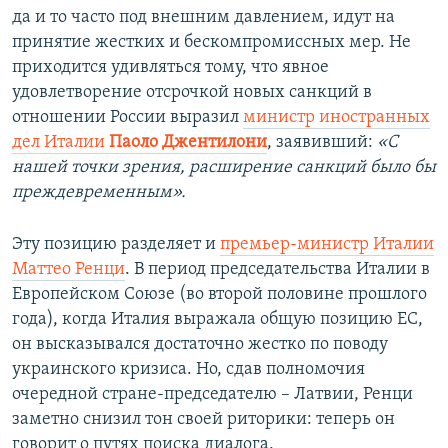
да и то часто под внешним давлением, идут на
принятие жестких и бескомпромиссных мер. Не
приходится удивляться тому, что явное
удовлетворение отсрочкой новых санкций в
отношении России выразил
министр иностранных
дел Италии
Паоло Джентилони
, заявивший:
«С
нашей точки зрения, расширение санкций было бы
преждевременным».
Эту позицию разделяет и
премьер-министр Италии
Маттео Ренци
. В период председательства Италии в
Европейском Союзе (во второй половине прошлого
года), когда Италия выражала общую позицию ЕС,
он высказывался достаточно жестко по поводу
украинского кризиса. Но, сдав полномочия
очередной стране-председателю – Латвии, Ренци
заметно снизил тон своей риторики: теперь он
говорит о путях поиска диалога.