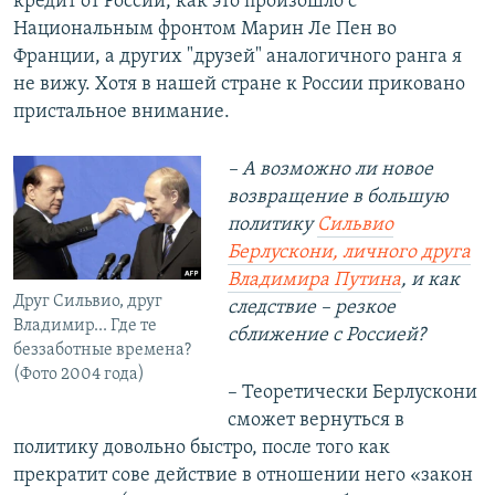
кредит от России, как это произошло с
Национальным фронтом Марин Ле Пен во
Франции, а других "друзей" аналогичного ранга я
не вижу. Хотя в нашей стране к России приковано
пристальное внимание.
– А возможно ли новое
возвращение в большую
политику
Сильвио
Берлускони, личного друга
Владимира Путина
, и как
Друг Сильвио, друг
следствие – резкое
Владимир... Где те
сближение с Россией?
беззаботные времена?
(Фото 2004 года)
– Теоретически Берлускони
сможет вернуться в
политику довольно быстро, после того как
прекратит сове действие в отношении него «закон