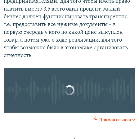
предпринимателями. Для того чтобы иметь право
платить вместо 3,5 всего один процент, малый
бизнес должен функционировать транспарентно,
т.е. предоставить все нужные документы – в
первую очередь у кого по какой цене выкуплен
Малый бизнес бьет тревогу
EMBED
SHARE
товар, а потом уже о ходе реализации, для того
by
Радио Азатутюн
чтобы возможно было в экономике организовать
отчетность.
No media source currently available
0:00
0:07:27
Прямая ссылка
EMBED
SHARE