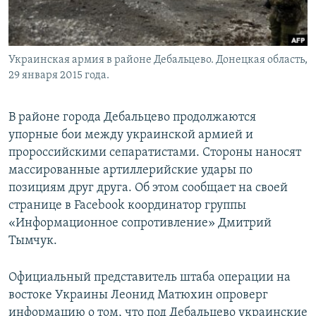
Հայերեն
English
Украинская армия в районе Дебальцево. Донецкая область,
Русский
29 января 2015 года.
Все сайты Радио Азатутюн
В районе города Дебальцево продолжаются
упорные бои между украинской армией и
пророссийскими сепаратистами. Стороны наносят
массированные артиллерийские удары по
позициям друг друга. Об этом сообщает на своей
странице в Facebook координатор группы
«Информационное сопротивление» Дмитрий
Тымчук.
Официальный представитель штаба операции на
востоке Украины Леонид Матюхин опроверг
информацию о том, что под Дебальцево украинские