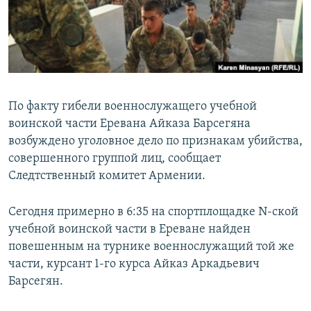
Հայերեն
English
Русский
По факту гибели военнослужащего учебной
Все сайты Радио Азатутюн
воинской части Еревана Айказа Барсегяна
возбуждено уголовное дело по признакам убийства,
совершенного группой лиц, сообщает
Следтственный комитет Армении.
Сегодня примерно в 6:35 на спортплощадке N-ской
учебной воинской части в Ереване найден
повешенным на турнике военнослужащий той же
части, курсант 1-го курса Айказ Аркадьевич
Барсегян.