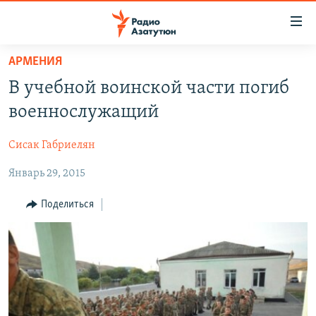
Ссылки
доступа
Перейти
АРМЕНИЯ
к
ГЛАВНАЯ
В учебной воинской части погиб
основному
НОВОСТИ
содержанию
военнослужащий
ПОЛИТИКА
Перейти
к
Сисак Габриелян
ОБЩЕСТВО
основной
Январь 29, 2015
ЭКОНОМИКА
навигации
Перейти
РЕГИОН
Поделиться
к
НАГОРНЫЙ КАРАБАХ
поиску
КУЛЬТУРА
СПОРТ
АРХИВ