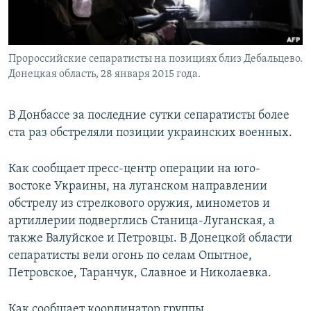
Հայերեն
English
Пророссийские сепаратисты на позициях близ Дебальцево.
Русский
Донецкая область, 28 января 2015 года.
Все сайты Радио Азатутюн
В Донбассе за последние сутки сепаратисты более
ста раз обстреляли позиции украинских военных.
Как сообщает пресс-центр операции на юго-
востоке Украины, на луганском направлении
обстрелу из стрелкового оружия, минометов и
артиллерии подверглись Станица-Луганская, а
также Валуйское и Петровцы. В Донецкой области
сепаратисты вели огонь по селам Опытное,
Петровское, Таранчук, Славное и Николаевка.
Как сообщает координатор группы