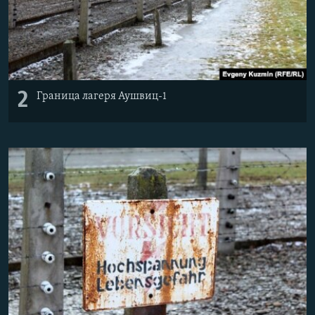
2
Граница лагеря Аушвиц-1