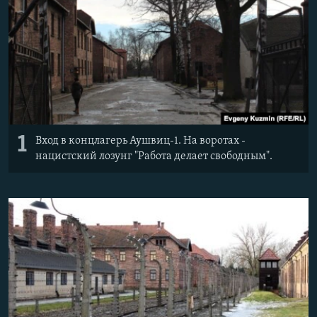
Հայերեն
English
Русский
Все сайты Радио Азатутюн
1
Вход в концлагерь Аушвиц-1. На воротах -
нацистский лозунг "Работа делает свободным".