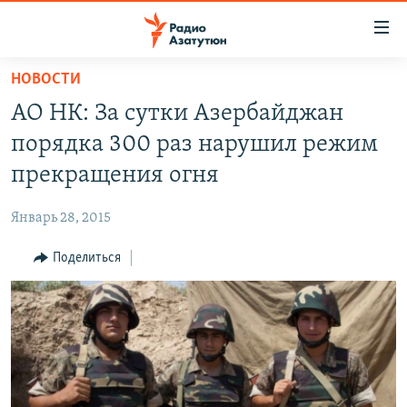
Ссылки
доступа
Перейти
НОВОСТИ
к
ГЛАВНАЯ
АО НК: За сутки Азербайджан
основному
НОВОСТИ
содержанию
порядка 300 раз нарушил режим
ПОЛИТИКА
Перейти
прекращения огня
к
ОБЩЕСТВО
основной
Январь 28, 2015
ЭКОНОМИКА
навигации
Перейти
Поделиться
РЕГИОН
к
НАГОРНЫЙ КАРАБАХ
поиску
КУЛЬТУРА
СПОРТ
АРХИВ