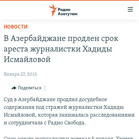
Ссылки
доступа
Перейти
НОВОСТИ
к
ГЛАВНАЯ
В Азербайджане продлен срок
основному
НОВОСТИ
содержанию
ареста журналистки Хадиды
ПОЛИТИКА
Перейти
Исмайловой
к
ОБЩЕСТВО
основной
Январь 27, 2015
ЭКОНОМИКА
навигации
Перейти
Поделиться
РЕГИОН
к
Суд в Азербайджане продлил досудебное
НАГОРНЫЙ КАРАБАХ
поиску
содержания под стражей журналистки Хадиды
КУЛЬТУРА
Исмайловой, которая занималась расследованиями
СПОРТ
и сотрудничала с Радио Свобода.
АРХИВ