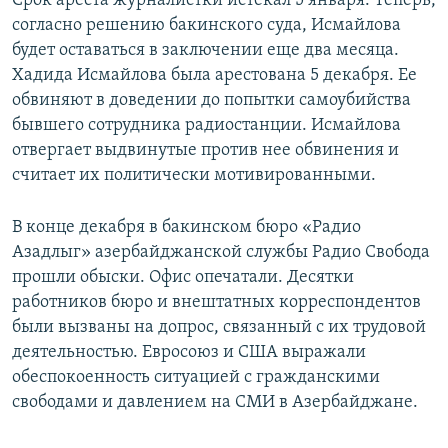
Срок ареста журналистки истекал 5 января. Теперь,
согласно решению бакинского суда, Исмайлова
Հայերեն
будет оставаться в заключении еще два месяца.
English
Хадида Исмайлова была арестована 5 декабря. Ее
обвиняют в доведении до попытки самоубийства
Русский
бывшего сотрудника радиостанции. Исмайлова
отвергает выдвинутые против нее обвинения и
Все сайты Радио Азатутюн
считает их политически мотивированными.
В конце декабря в бакинском бюро «Радио
Азадлыг» азербайджанской службы Радио Свобода
прошли обыски. Офис опечатали. Десятки
работников бюро и внештатных корреспондентов
были вызваны на допрос, связанный с их трудовой
деятельностью. Евросоюз и США выражали
обеспокоенность ситуацией с гражданскими
свободами и давлением на СМИ в Азербайджане.