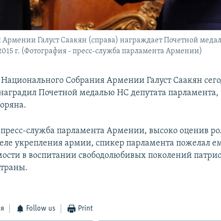
Армении Галуст Саакян (справа) награждает Почетной медал
2015 г. (Фотография - пресс-служба парламента Армении)
 Национального Собрания Армении Галуст Саакян сегод
аградил Почетной медалью НС депутата парламента, 
оряна.
 пресс-служба парламента Армении, высоко оценив р
деле укрепления армии, спикер парламента пожелал ем
ости в воспитании свободолюбивых поколений патрио
траны.
ся
Follow us
Print