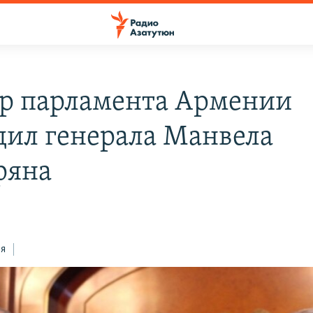
р парламента Армении
дил генерала Манвела
ряна
ся