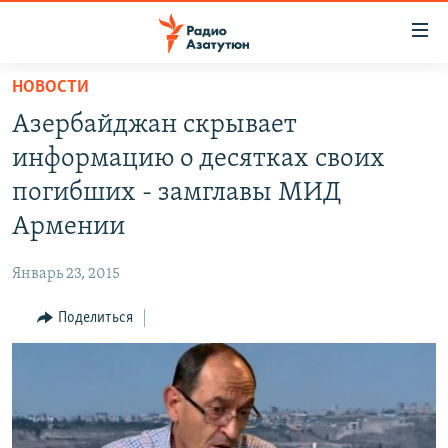
Ссылки
доступа
Перейти
НОВОСТИ
к
ГЛАВНАЯ
Азербайджан скрывает
основному
НОВОСТИ
содержанию
информацию о десятках своих
ПОЛИТИКА
Перейти
погибших - замглавы МИД
к
ОБЩЕСТВО
Армении
основной
ЭКОНОМИКА
навигации
Январь 23, 2015
Перейти
РЕГИОН
к
Поделиться
НАГОРНЫЙ КАРАБАХ
поиску
КУЛЬТУРА
СПОРТ
АРХИВ