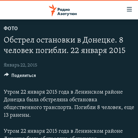
Ссылки
доступа
Перейти
ФОТО
к
ГЛАВНАЯ
Обстрел остановки в Донецке. 8
основному
НОВОСТИ
содержанию
человек погибли. 22 января 2015
ПОЛИТИКА
Перейти
к
Январь 22, 2015
ОБЩЕСТВО
основной
Поделиться
ЭКОНОМИКА
навигации
Перейти
РЕГИОН
Утром 22 января 2015 года в Ленинском районе
к
НАГОРНЫЙ КАРАБАХ
Донецка была обстреляна обстановка
поиску
общественного транспорта. Погибли 8 человек, еще
КУЛЬТУРА
13 ранены.
СПОРТ
Утром 22 января 2015 года в Ленинском районе
АРХИВ