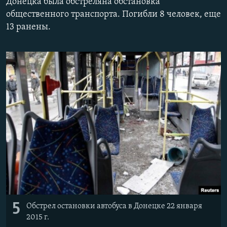
Донецка была обстреляна обстановка
общественного транспорта. Погибли 8 человек, еще
Հայերեն
13 ранены.
English
Русский
Все сайты Радио Азатутюн
5
Обстрел остановки автобуса в Донецке 22 января
2015 г.