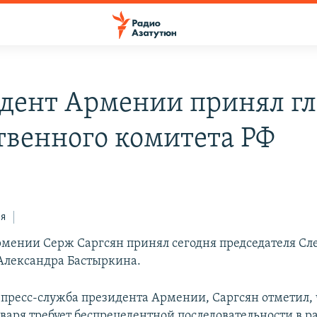
дент Армении принял гл
твенного комитета РФ
ся
мении Серж Саргсян принял сегодня председателя Сл
Александра Бастыркина.
 пресс-служба президента Армении, Саргсян отметил,
нваря требует беспрецедентной последовательности в 