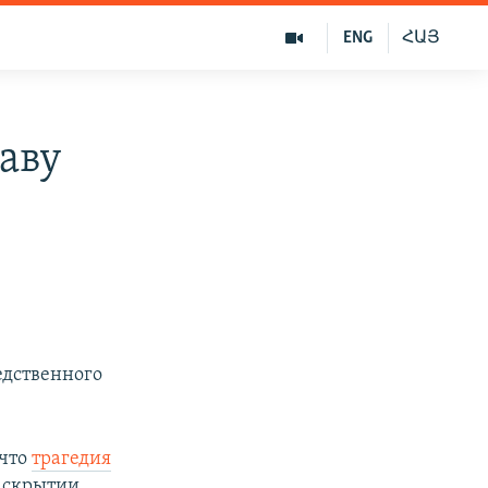
ENG
ՀԱՅ
аву
едственного
 что
трагедия
раскрытии