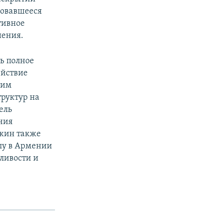
ровавшееся
тивное
шения.
ь полное
ействие
ким
труктур на
ель
ения
ркин также
елу в Армении
дливости и