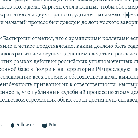
ельств этого дела. Саргсян счел важным, чтобы сформи
хранителями двух стран сотрудничество имело эффек
и начатый процесс был доведен до логического завер
чи Бастыркин отметил, что с армянскими коллегами ест
ние и четкое представление, каким должно быть сод
равоохранителей осуществляющим следствие российс
В этих рамках действия российских уполномоченных с
оенной базе в Гюмри и на территории РФ преследуют ц
сследование всех версий и обстоятельств дела, выявл
еизбежность призвания их к ответственности. Бысты
енность, что публичный судебный процесс по этому д
ательством стремления обеих стран достигнуть справе
ся
Follow us
Print