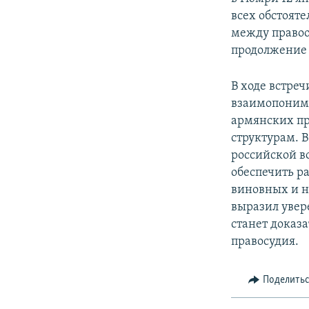
всех обстоят
между правоо
продолжение 
В ходе встре
взаимопонима
армянских п
структурам. 
российской в
обеспечить ра
виновных и н
выразил увер
станет доказ
правосудия.
Поделить