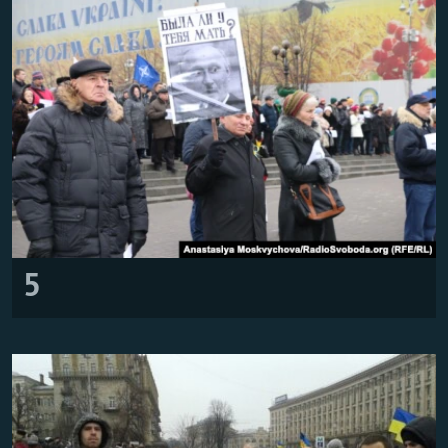
Հայերեն
English
Русский
Все сайты Радио Азатутюн
5