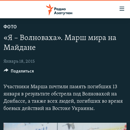
Ссылки
доступа
Перейти
ФОТО
к
ГЛАВНАЯ
«Я – Волноваха». Марш мира на
основному
НОВОСТИ
содержанию
Майдане
ПОЛИТИКА
Перейти
к
Январь 18, 2015
ОБЩЕСТВО
основной
Поделиться
ЭКОНОМИКА
навигации
Перейти
РЕГИОН
Участники Марша почтили память погибших 13
к
НАГОРНЫЙ КАРАБАХ
января в результате обстрела под Волновахой на
поиску
Донбассе, а также всех людей, погибших во время
КУЛЬТУРА
боевых действий на Востоке Украины.
СПОРТ
АРХИВ