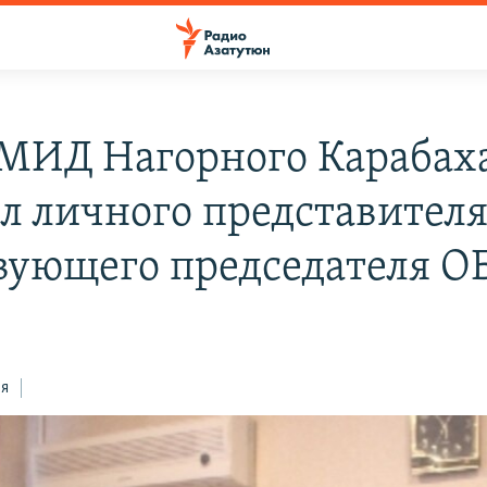
 МИД Нагорного Карабах
л личного представител
вующего председателя О
ся