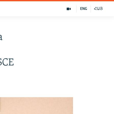
ENG
ՀԱՅ
а
я
БСЕ