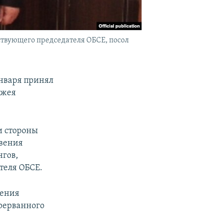
твующего председателя ОБСЕ, посол
нваря принял
джея
и стороны
овения
нгов,
теля ОБСЕ.
вения
рерванного