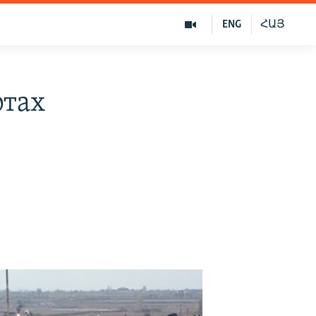
ENG
ՀԱՅ
ртах