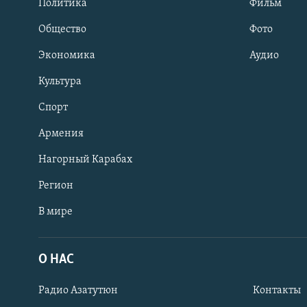
Политика
Фильм
Общество
Фото
Экономика
Аудио
Культура
Спорт
Армения
Нагорный Карабах
Регион
В мире
Հայերեն
English
О НАС
Русский
Радио Азатутюн
Контакты