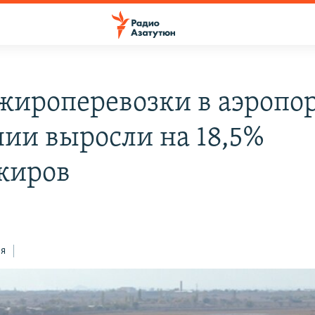
жироперевозки в аэропо
ии выросли на 18,5%
жиров
ся