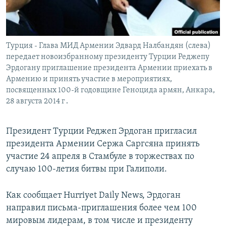
Հայերեն
English
Турция - Глава МИД Армении Эдвард Налбандян (слева)
Русский
передает новоизбранному президенту Турции Реджепу
Эрдогану приглашение президента Армении приехать в
Армению и принять участие в мероприятиях,
Все сайты Радио Азатутюн
посвященных 100-й годовщине Геноцида армян, Анкара,
28 августа 2014 г․
Президент Турции Реджеп Эрдоган пригласил
президента Армении Сержа Саргсяна принять
участие 24 апреля в Стамбуле в торжествах по
случаю 100-летия битвы при Галиполи.
Как сообщает Hurriyet Daily News, Эрдоган
направил письма-приглашения более чем 100
мировым лидерам, в том числе и президенту