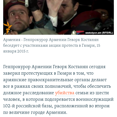
Հայերեն
English
Русский
Армения - Генпрокурор Армении Геворк Костанян
Все сайты Радио Азатутюн
беседует с участниками акции протеста в Гюмри, 15
января 2015 г.
Генпрокурор Армении Геворк Костанян сегодня
заверил протестующих в Гюмри в том, что
армянские правоохранительные органы делают
все в рамках своих полномочий, чтобы обеспечить
должное расследование
убийства
семьи из шести
человек, в котором подозревается военнослужащий
102-й российской базы, расположенной во втором
по величине городе Армении.