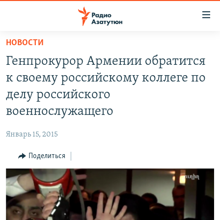
Ссылки
доступа
Перейти
НОВОСТИ
к
ГЛАВНАЯ
Генпрокурор Армении обратится
основному
НОВОСТИ
содержанию
к своему российскому коллеге по
ПОЛИТИКА
Перейти
делу российского
к
ОБЩЕСТВО
военнослужащего
основной
ЭКОНОМИКА
навигации
Январь 15, 2015
Перейти
РЕГИОН
к
Поделиться
НАГОРНЫЙ КАРАБАХ
поиску
КУЛЬТУРА
СПОРТ
АРХИВ