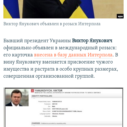
Հայերեն
English
Виктор Янукович объявлен в розыск Интерпола
Русский
Бывший президент Украины
Виктор Янукович
Все сайты Радио Азатутюн
официально объявлен в международный розыск:
его карточка
внесена в базу данных Интерпола
. В
вину Януковичу вменяется присвоение чужого
имущества и растрата в особо крупных размерах,
совершенная организованной группой.