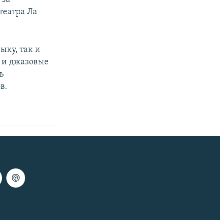
театра Ла
ыку, так и
у и джазовые
ь
в.