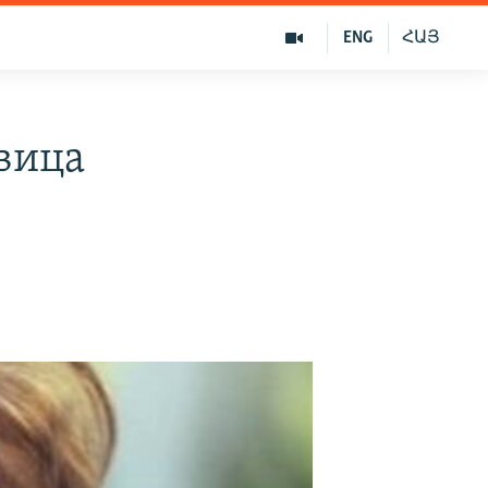
ENG
ՀԱՅ
вица