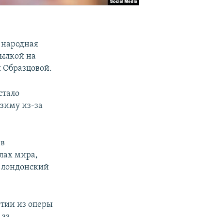
, народная
сылкой на
 Образцовой.
стало
 зиму из-за
 в
лах мира,
 лондонский
ртии из оперы
 за