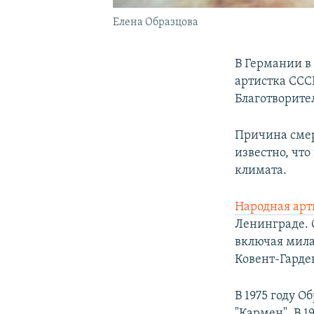
Елена Образцова
В Германии в 
артистка ССС
Благотворите
Причина смер
известно, что
климата.
Народная арт
Ленинграде. 
включая мила
Ковент-Гарде
В 1975 году 
"Кармен". В 1