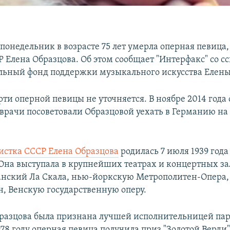
понедельник в возрасте 75 лет умерла оперная певица
Р Елена Образцова. Об этом сообщает "Интерфакс" со с
льный фонд поддержки музыкального искусства Елены
ти оперной певицы не уточняется. В ноябре 2014 года 
 врачи посоветовали Образцовой уехать в Германию на
истка СССР Елена Образцова
родилась 7 июля 1939 года
Она выступала в крупнейших театрах и концертных за
нский Ла Скала, нью-йоркскую Метрополитен-Опера,
н, Венскую государственную оперу.
Образцова была признана лучшей исполнительницей па
978 году оперная певица получила приз "Золотой Верди"