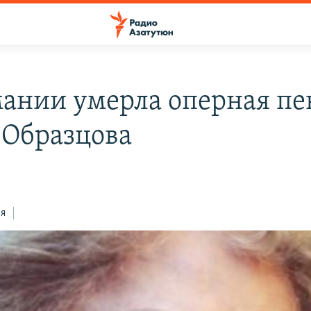
мании умерла оперная пе
 Образцова
ся