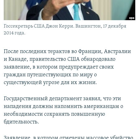
Հայերեն
English
Госсекретарь США Джон Керри. Вашингтон, 17 декабря
Русский
2014 года.
Все сайты Радио Азатутюн
После последних терактов во Франции, Австралии
и Канаде, правительство США обнародовало
заявление, в котором предупреждает своих
граждан путешествующих по миру о
существующей угрозе для их жизни.
Государственный департамент заявил, что эти
нападения должны напомнить американцам о
необходимости сохранять повышенную
бдительность.
Заявление, в котором отмечены массовое убийство